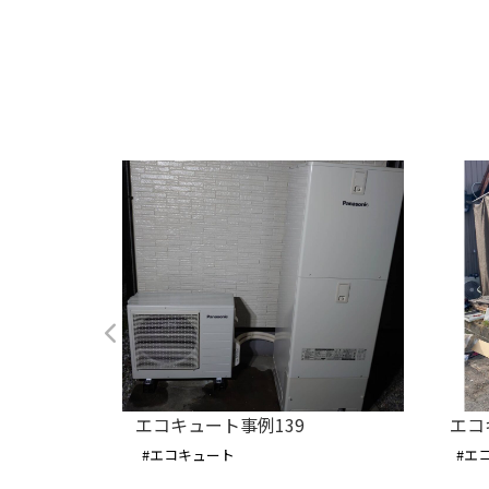
エコキュート事例139
エコ
#エコキュート
#エ