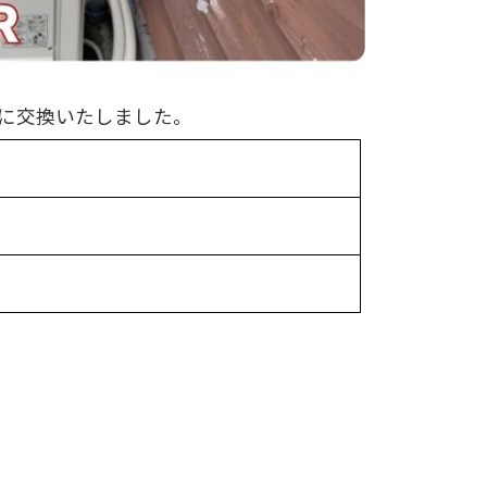
370Lに交換いたしました。