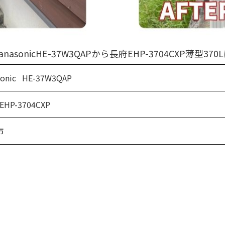
sonicHE-37W3QAPから長府EHP-3704CXP薄型
sonic HE-37W3QAP
HP-3704CXP
市