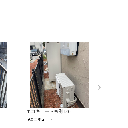
エコキュート事例136
エコキュ
#エコキュート
#エコキュ