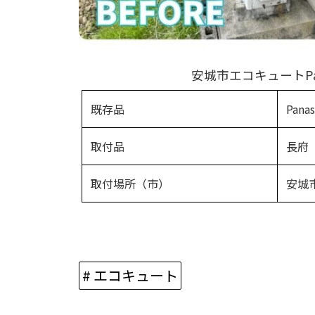
安城市エコキュートPana
既存品
Pana
取付品
長府 E
取付場所（市）
安城
# エコキュート