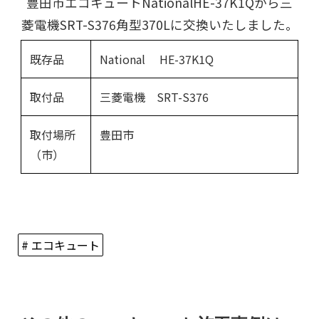
豊田市エコキュートNationalHE-37K1Qから三
菱電機SRT-S376角型370Lに交換いたしました。
既存品
National HE-37K1Q
取付品
三菱電機 SRT-S376
取付場所
豊田市
（市）
# エコキュート